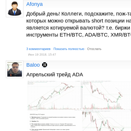
Afonya
Добрый день! Коллеги, подскажите, пож-т
которых можно открывать short позиции н
является котируемой валютой? т.е. биржи
инструменты ETH/BTC, ADA/BTC, XMR/BTC 
3 комментариев
·
Показать полностью
·
Отослать
Июн 19 2018, 15:47
Baloo
Апрельский трейд ADA