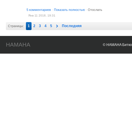
5 комментариев
·
Показать полностью
·
Отослать
Янв 11 2018, 19:31
1
2
3
4
5
Последняя
Страницы:
HAMAHA
© HAMAHA Биткои