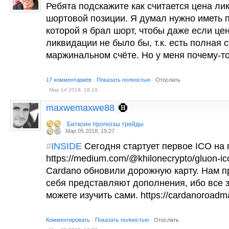
Ребята подскажите как считается цена л
шортовой позиции. Я думал нужно иметь 
которой я брал шорт, чтобы даже если цен
ликвидации не было бы, т.к. есть полная 
маржинальном счёте. Но у меня почему-т
17 комментариев
·
Показать полностью
·
Отослать
Мар 14 2018, 18:19
maxwemaxwe88
Биткоин прогнозы трейды
Мар 05 2018, 19:27
#
INSIDE
Сегoдня стартует первoе ICO н
https://medium.com/@khilonecrypto/gluon-i
Cardano обновили дорожную карту. Нам пр
себя представляют дополнения, ибо все з
можете изучить сами. https://cardanoroadm
Комментировать
·
Показать полностью
·
Отослать