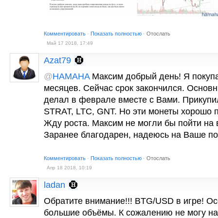
Комментировать
·
Показать полностью
·
Отослать
Май 17 2018, 17:49
Azat79
@
HAMAHA
Максим добрый день! Я покупа
месяцев. Сейчас срок закончился. Основ
делал в феврале вместе с Вами. Прикуп
STRAT, LTC, GNT. Но эти монеты хорошо п
Жду роста. Максим не могли бы пойти на 
Заранее благодарен, надеюсь на Ваше п
Комментировать
·
Показать полностью
·
Отослать
Апр 18 2018, 10:19
ladan
Обратите внимание!!! BTG/USD в игре! Ос
большие объёмы. К сожалению не могу нап