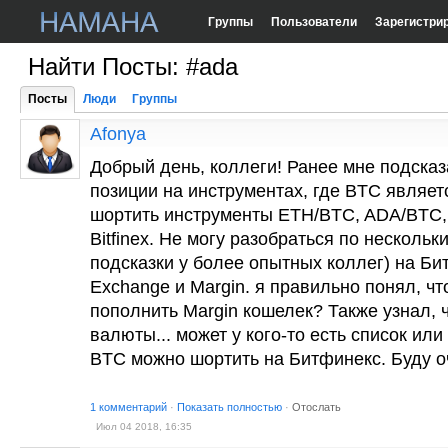
Группы
Пользователи
Зарегистри
Найти Посты: #ada
Посты
Люди
Группы
Afonya
Добрый день, коллеги! Ранее мне подсказа
позиции на инструментах, где BTC являетс
шортить инструменты ETH/BTC, ADA/BTC, 
Bitfinex. Не могу разобраться по нескольк
подсказки у более опытных коллег) на Би
Exchange и Margin. я правильно понял, ч
пополнить Margin кошелек? Также узнал, 
валюты... может у кого-то есть список ил
BTC можно шортить на Битфинекс. Буду о
1 комментарий
·
Показать полностью
·
Отослать
Июл 04 2018, 16:35