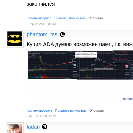
закончился
5 комментариев
·
Показать полностью
·
Отослать
Апр 15 2018, 08:43
phantom_tss
Купил ADA думаю возможен памп, т.к. виж
Комментировать
·
Показать полностью
·
Отослать
Мар 24 2018, 17:27
ladan