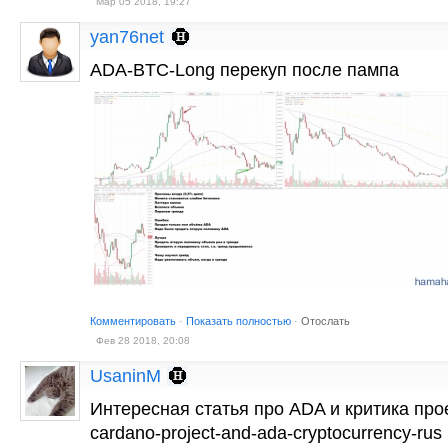
Мар 05 2018, 19:27
yan76net
ADA-BTC-Long перекуп после пампа
Комментировать
·
Показать полностью
·
Отослать
Фев 28 2018, 20:08
UsaninM
Интересная статья про ADA и критика проект
cardano-project-and-ada-cryptocurrency-rus