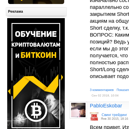
изначально сос
параллельно со
Реклама
закрытием Shor
акциям на общу
Short сделку, т
ВОПРОС: Каким 
позиций? Ведь у
если мы до этог
получается, что
полностью расп
Short/Long сдел
описывает подо
3 комментариев
·
Показат
Сен 02 2018, 10:04
PabloEskobar
Cвинг трейдинг
Янв 30 2015, 18:16
Всем привет. И