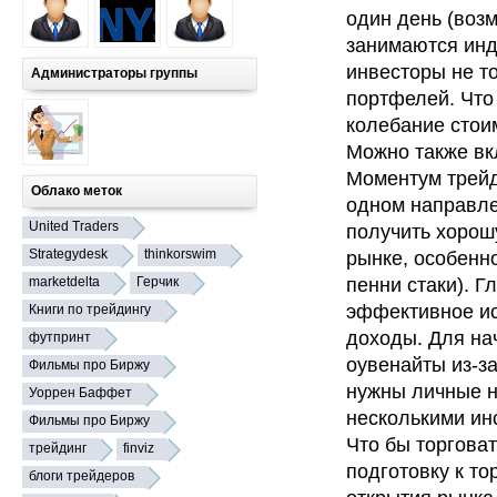
один день (воз
занимаются инд
инвесторы не то
Администраторы группы
портфелей. Что 
колебание стои
Можно также вкл
Моментум трейд
Облако меток
одном направле
United Traders
получить хорош
Strategydesk
thinkorswim
рынке, особенн
marketdelta
Герчик
пенни стаки). 
эффективное ис
Книги по трейдингу
доходы. Для на
футпринт
оувенайты из-за
Фильмы про Биржу
нужны личные н
Уоррен Баффет
несколькими ин
Фильмы про Биржу
Что бы торговат
трейдинг
finviz
подготовку к то
блоги трейдеров