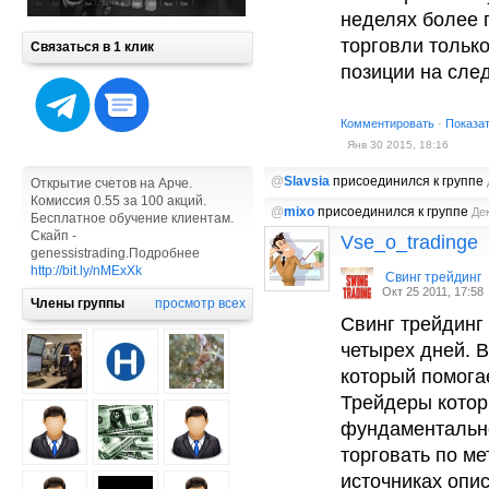
неделях более 
торговли тольк
Связаться в 1 клик
позиции на след
Комментировать
·
Показа
Янв 30 2015, 18:16
@
Slavsia
присоединился к группе
Открытие счетов на Арче.
Комиссия 0.55 за 100 акций.
@
mixo
присоединился к группе
Дек
Бесплатное обучение клиентам.
Скайп -
Vse_o_tradinge
genessistrading.Подробнее
http://bit.ly/nMExXk
Cвинг трейдинг
Окт 25 2011, 17:58
Члены группы
просмотр всех
Свинг трейдинг 
четырех дней. В
который помога
Трейдеры котор
фундаментально
торговать по м
источниках опи