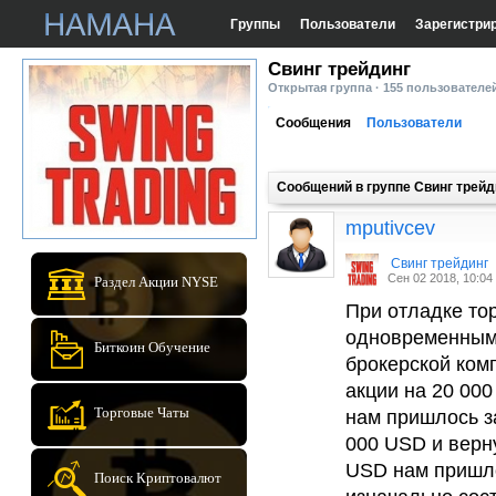
Группы
Пользователи
Зарегистри
Cвинг трейдинг
Открытая группа · 155 пользователе
Сообщения
Пользователи
Сообщений в группе Cвинг трейд
mputivcev
Cвинг трейдинг
Сен 02 2018, 10:04
Раздел Акции NYSE
При отладке тор
одновременным 
Биткоин Обучение
брокерской ком
акции на 20 000
Торговые Чаты
нам пришлось з
000 USD и верну
USD нам пришло
Поиск Криптовалют