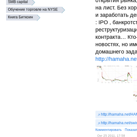
открытия рынка
SMB capital
на лист. Без хо
Обучение торговле на NYSE
и заработать д
Книга Биткоин
: IPO , банкрот
реструктуризац
контракта… Кто-
новостях, но и
домашнего зада
http://hamaha.
http://hamaha.net/H
http://hamaha.net/swi
Комментировать
·
Показа
Окт 25 2011, 17:58