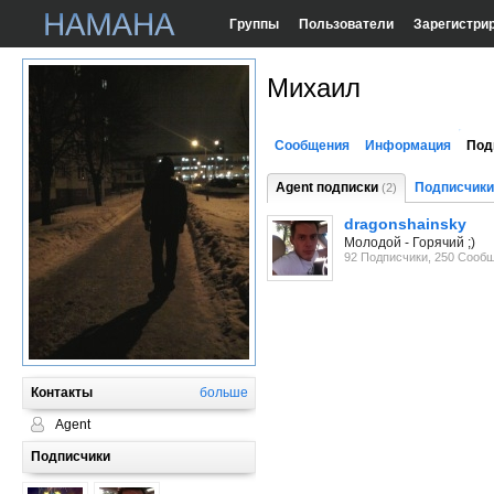
Группы
Пользователи
Зарегистри
Михаил
Сообщения
Информация
Под
Agent подписки
Подписчики
(2)
dragonshainsky
Молодой - Горячий ;)
92 Подписчики, 250 Сооб
Контакты
больше
Agent
Подписчики