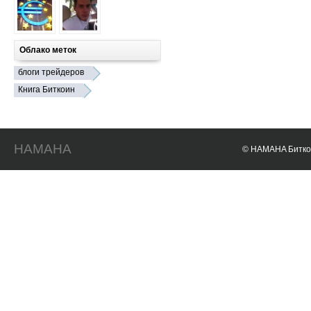
Облако меток
блоги трейдеров
Книга Биткоин
HAMAHA
© HAMAHA Биткои