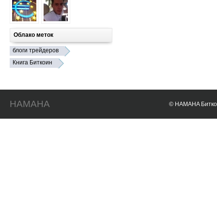
Облако меток
блоги трейдеров
Книга Биткоин
HAMAHA
© HAMAHA Биткои