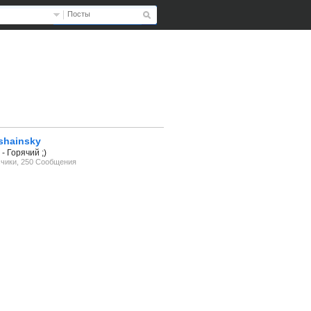
Посты
shainsky
- Горячий ;)
счики, 250 Сообщения