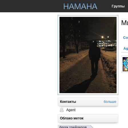
Группы
М
Со
Ag
Контакты
больше
Agent
Облако меток
блоги трейдеров