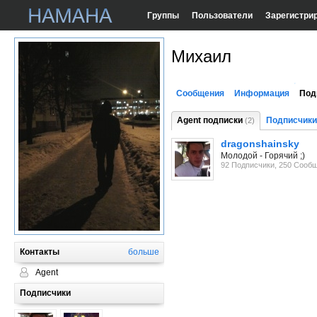
Группы
Пользователи
Зарегистри
Михаил
Сообщения
Информация
Под
Agent подписки
Подписчики
(2)
dragonshainsky
Молодой - Горячий ;)
92 Подписчики, 250 Сооб
Контакты
больше
Agent
Подписчики