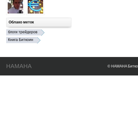
Облако меток
блоги трейдеров
Книга Биткоин
HAMAHA
© HAMAHA Биткои