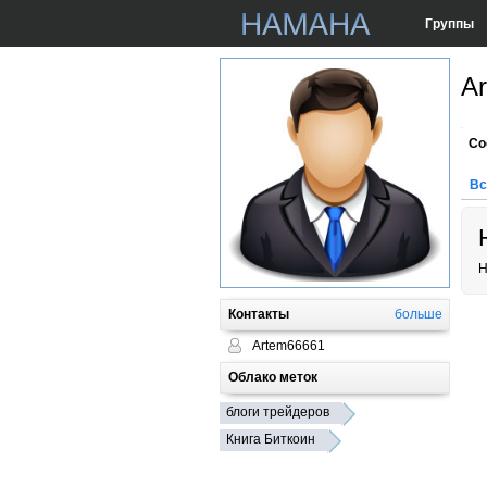
Группы
A
Со
Вс
Н
Контакты
больше
Artem66661
Облако меток
блоги трейдеров
Книга Биткоин