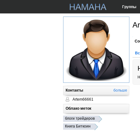
Группы
A
Со
Вс
Н
Контакты
больше
Artem66661
Облако меток
блоги трейдеров
Книга Биткоин