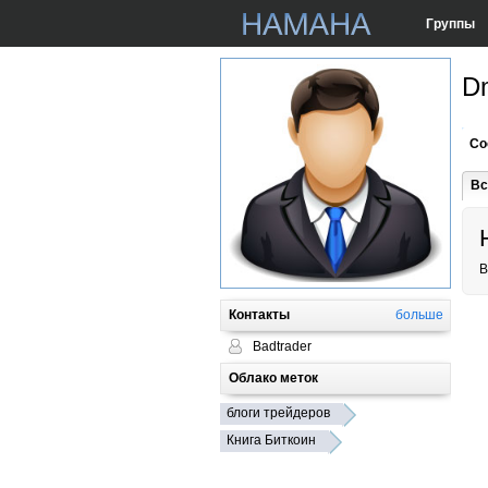
Группы
Dm
Со
Вс
B
Контакты
больше
Badtrader
Облако меток
блоги трейдеров
Книга Биткоин