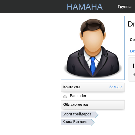
Группы
Dm
Со
Вс
Н
Контакты
больше
Badtrader
Облако меток
блоги трейдеров
Книга Биткоин