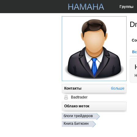
Группы
Dm
Со
Вс
Н
Контакты
больше
Badtrader
Облако меток
блоги трейдеров
Книга Биткоин