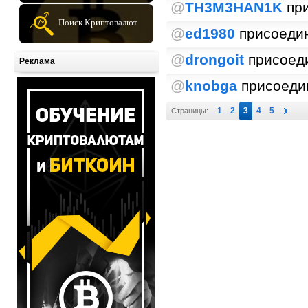
@
TH3M3HAN1K
при
Поиск Криптовалют
@
ed1980
присоедин
@
drongoit
присоеди
Реклама
@
knobga
присоедин
1
2
3
4
5
Страницы: