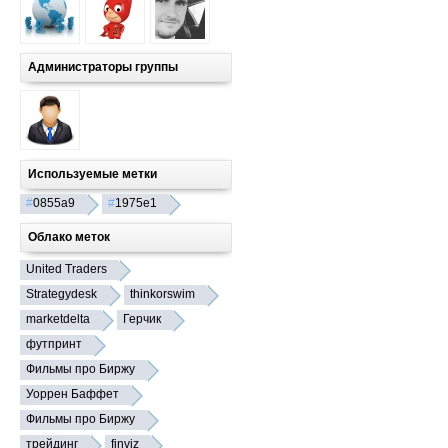
Администраторы группы
Используемые метки
#
0855a9
#
1975e1
Облако меток
United Traders
Strategydesk
thinkorswim
marketdelta
Герчик
футпринт
Фильмы про Биржу
Уоррен Баффет
Фильмы про Биржу
трейдинг
finviz