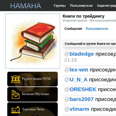
Группы
Пользователи
Зарегистри
Книги по трейдингу
Открытая группа · 364 пользователе
Сообщения
Пользователи
Сообщений в группе Книги по тр
@
bladedge
присоед
21:19
@
lex-wm
присоедин
@
U_N_A
присоедин
Раздел Акции NYSE
@
ORESHEK
присое
Биткоин Обучение
@
bars2007
присоед
@
vlmarm
присоедин
Торговые Чаты