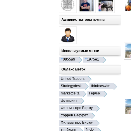
Администраторы группы
Используемые метки
#
0855a9
#
1975e1
Облако меток
United Traders
Strategydesk
thinkorswim
marketdelta
Герчик
футпринт
Фильмы про Биржу
Уоррен Баффет
Фильмы про Биржу
трейдинг
finviz