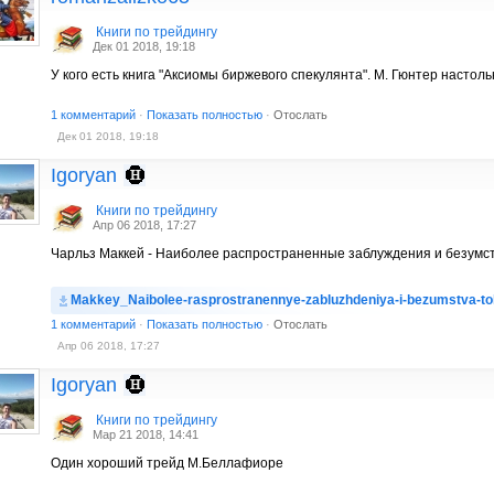
Книги по трейдингу
Дек 01 2018, 19:18
У кого есть книга "Аксиомы биржевого спекулянта". М. Гюнтер насто
1 комментарий
·
Показать полностью
·
Отослать
Дек 01 2018, 19:18
Igoryan
Книги по трейдингу
Апр 06 2018, 17:27
Чарльз Маккей - Наиболее распространенные заблуждения и безумс
Makkey_Naibolee-rasprostranennye-zabluzhdeniya-i-bezumstva-to
1 комментарий
·
Показать полностью
·
Отослать
Апр 06 2018, 17:27
Igoryan
Книги по трейдингу
Мар 21 2018, 14:41
Один хороший трейд М.Беллафиоре