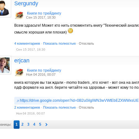
Sergundy
Книги по трейдингу
Сен 15 2017, 18:30
Всем здрасьте! Может кто нить откоментить книгу "Технический анали
смысле хорошая или плохая)
4 комментариев
·
Показать полностью
·
Отослать
Сен 15 2017, 18:30
erjcan
Книги по трейдингу
Ноя 04 2016, 00:07
книга которую вы так ждали - momo traders , кто хочет - вот она на англ
пдф формате на англ. берите читайте на здоровье - может кому то по
https://drive.google.com/open?id=0B2u0ilglWN3wVWtEbEZXWWxsU
2 комментариев
·
Показать полностью
·
Отослать
Ноя 04 2016, 00:07
1
2
3
4
5
раницы: