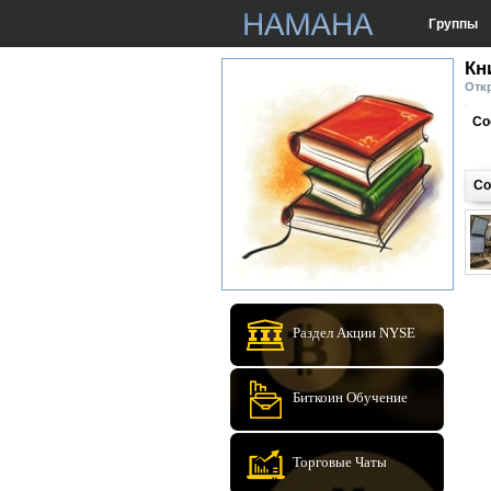
Группы
Кн
Откр
Со
Со
Раздел Акции NYSE
Биткоин Обучение
Торговые Чаты