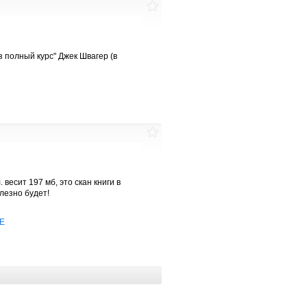
з полный курс" Джек Швагер (в
. весит 197 мб, это скан книги в
лезно будет!
EE