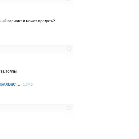
льный вариант и может продать?
тва толпы
lpy.XBgC_..
· 1,3MB