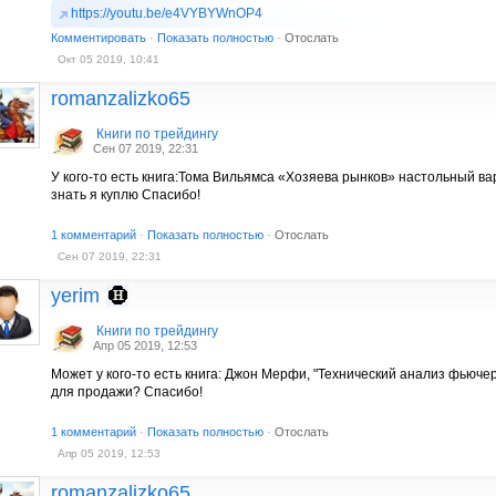
https://youtu.be/e4VYBYWnOP4
Комментировать
·
Показать полностью
·
Отослать
Окт 05 2019, 10:41
romanzalizko65
Книги по трейдингу
Сен 07 2019, 22:31
У кого-то есть книга:Тома Вильямса «Хозяева рынков» настольный в
знать я куплю Спасибо!
1 комментарий
·
Показать полностью
·
Отослать
Сен 07 2019, 22:31
yerim
Книги по трейдингу
Апр 05 2019, 12:53
Может у кого-то есть книга: Джон Мерфи, "Технический анализ фьюч
для продажи? Спасибо!
1 комментарий
·
Показать полностью
·
Отослать
Апр 05 2019, 12:53
romanzalizko65