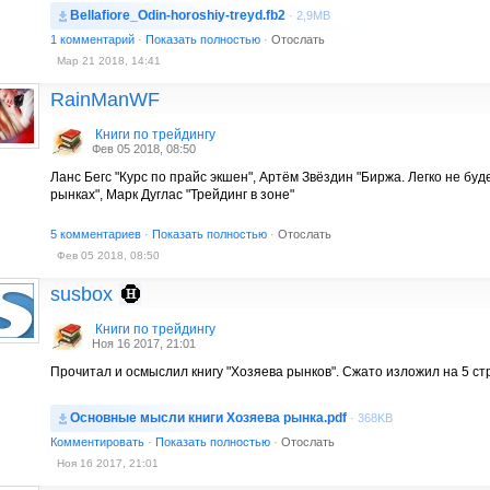
Bellafiore_Odin-horoshiy-treyd.fb2
· 2,9MB
1 комментарий
·
Показать полностью
·
Отослать
Мар 21 2018, 14:41
RainManWF
Книги по трейдингу
Фев 05 2018, 08:50
Ланс Бегс "Курс по прайс экшен", Артём Звёздин "Биржа. Легко не буд
рынках", Марк Дуглас "Трейдинг в зоне"
5 комментариев
·
Показать полностью
·
Отослать
Фев 05 2018, 08:50
susbox
Книги по трейдингу
Ноя 16 2017, 21:01
Прочитал и осмыслил книгу "Хозяева рынков". Сжато изложил на 5 с
Основные мысли книги Хозяева рынка.pdf
· 368KB
Комментировать
·
Показать полностью
·
Отослать
Ноя 16 2017, 21:01