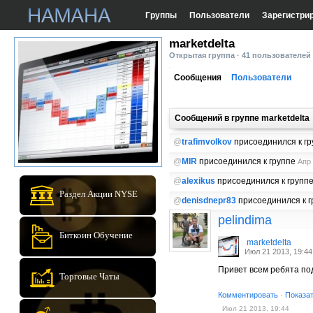
Группы
Пользователи
Зарегистри
marketdelta
Открытая группа · 41 пользователей
Сообщения
Пользователи
Сообщений в группе marketdelta
@
trafimvolkov
присоединился к г
@
MIR
присоединился к группе
Апр 
@
alexikus
присоединился к групп
Раздел Акции NYSE
@
denisdnepr83
присоединился к 
pelindima
Биткоин Обучение
marketdelta
Июл 21 2013, 19:44
Привет всем ребята под
Торговые Чаты
Комментировать
·
Показа
Июл 21 2013, 19:44