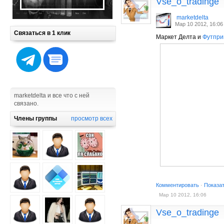
Vse_o_tradinge
marketdelta
Мар 10 2012, 16:06
Связаться в 1 клик
Маркет Делта и
Футпри
marketdelta и все что с ней
связано.
Члены группы
просмотр всех
Комментировать
·
Показа
Мар 10 2012, 16:06
Vse_o_tradinge