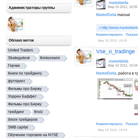
marketdelta
Мар 10 2012, 16:05
Администраторы группы
MarketDelta
manual
http://www.marketdelt
Комментировать
·
Показа
Облако меток
Мар 10 2012, 16:05
United Traders
Vse_o_tradinge
Strategydesk
thinkorswim
marketdelta
Герчик
Мар 10 2012, 16:04
Книги по трейдингу
MarketDelta
, работа в 
футпринт
Фильмы про Биржу
Уоррен Баффет
Фильмы про Биржу
трейдинг
finviz
блоги трейдеров
Комментировать
·
Показа
SMB capital
Мар 10 2012, 16:04
Обучение торговле на NYSE