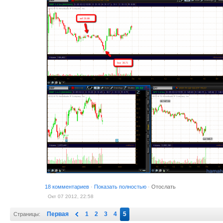
18 комментариев
·
Показать полностью
·
Отослать
Окт 07 2012, 22:58
Первая
1
2
3
4
5
Страницы: