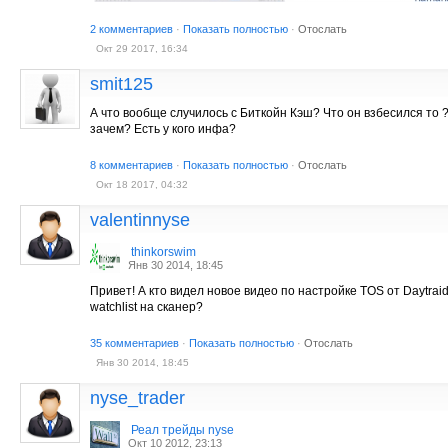
2 комментариев
·
Показать полностью
·
Отослать
Окт 29 2017, 16:34
smit125
А что вообще случилось с Биткойн Кэш? Что он взбесился то ?
зачем? Есть у кого инфа?
8 комментариев
·
Показать полностью
·
Отослать
Окт 18 2017, 04:32
valentinnyse
thinkorswim
Янв 30 2014, 18:45
Привет! А кто видел новое видео по настройке TOS от Daytrai
watchlist на сканер?
35 комментариев
·
Показать полностью
·
Отослать
Янв 30 2014, 18:45
nyse_trader
Реал трейды nyse
Окт 10 2012, 23:13