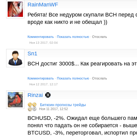
RainManWF
Ребята! Все недуром скупали BCH перед 
вроде как никто и не обещал ))
Комментировать
·
Показать полностью
·
Отослать
Ноя 13 2017, 02:04
Sn1
BCH достиг 3000$... Как реагировать на э
Комментировать
·
Показать полностью
·
Отослать
Ноя 12 2017, 12:17
Rinzai
Биткоин прогнозы трейды
Ноя 11 2017, 12:52
BCHUSD, -2%. Ожидал еще большего пампа
понял что падать он не собирается - выше
BTCUSD, -3%, переторговал, испортил пр