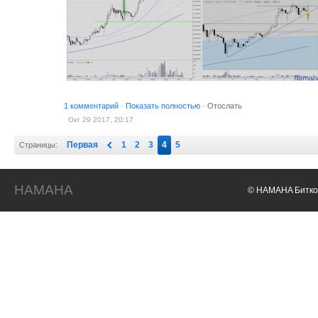
1 комментарий
·
Показать полностью
·
Отослать
Окт 29 2017, 20:17
Первая
1
2
3
4
5
Страницы:
HAMAHA
© HAMAHA Биткои