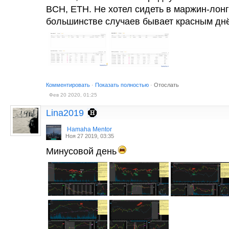
BCH, ETH. Не хотел сидеть в маржин-лонге
большинстве случаев бывает красным дн
Комментировать
·
Показать полностью
·
Отослать
Фев 20 2020, 01:25
Lina2019
Hamaha Mentor
Ноя 27 2019, 03:35
Минусовой день