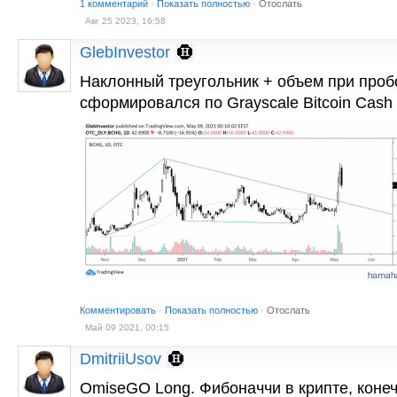
1 комментарий
·
Показать полностью
·
Отослать
Авг 25 2023, 16:58
GlebInvestor
Наклонный треугольник + объем при проб
сформировался по Grayscale Bitcoin Cash 
Комментировать
·
Показать полностью
·
Отослать
Май 09 2021, 00:15
DmitriiUsov
OmiseGO Long. Фибоначчи в крипте, конеч