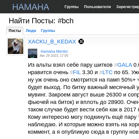
Группы
Пользователи
Зарегистри
Найти Посты: #bch
Посты
Люди
Группы
XACKU_B_KEDAX
Hamaha Mentor
Авг 29 2023, 17:05
Из альты взял себе пару шитков
#
GALA
0.
нравится очень
#
FIL
3.30 и
#
LTC
по 65. Уж
ну уж очень оно смотрится на памп 50%+ 
будет выход. По битку важный месячный 
мувинг. Закроем август выше 26300 и соп
фьючей на биток) и вплоть до 28900. Очен
таком случае будет вести себя как в 2017
Кому интересно могу подкинуть ещё пару 
наблюдаю. И которые можно взять на хо
коммент, а я опубликую сюда в группу но