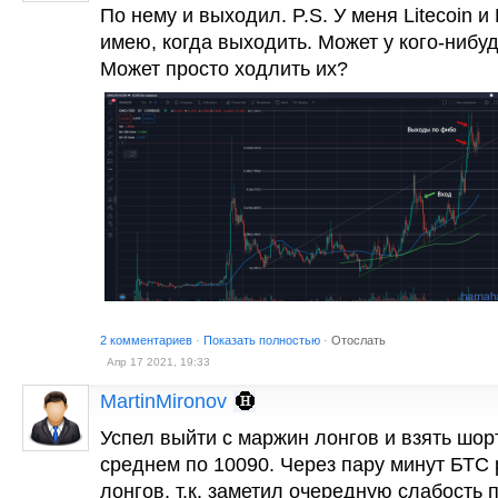
По нему и выходил. P.S. У меня Litecoin и
имею, когда выходить. Может у кого-нибу
Может просто ходлить их?
2 комментариев
·
Показать полностью
·
Отослать
Апр 17 2021, 19:33
MartinMironov
Успел выйти с маржин лонгов и взять шор
среднем по 10090. Через пару минут БТС р
лонгов, т.к. заметил очередную слабость 