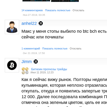
14 комментариев
·
Показать полностью
·
Отослать
Ноя 27 2019, 03:35
anhel22
Макс у меня стопы выбило по btc bch ест
сейчас или почикаты
1 комментарий
·
Показать полностью
·
Отослать
Окт 21 2019, 17:50
Jimm
Биткоин прогнозы трейды
Июл 11 2019, 12:23
Как я сейчас вижу рынок. Полторы недели
кульминация, которая неплохо отразилась
откупать, откуда и появились запертые т
12 000. Далее последовала комбинация 
отмечена она зеленым цветом, цель ее из