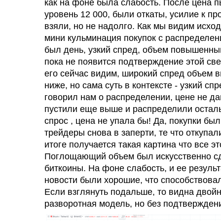
как на фоне была слабость. После цена п
уровень 12 000, были откаты, усилие к пр
взяли, но не надолго. Как мы видим исход
мини кульминация покупок с распределени
был день, узкий спред, объем повышенный
пока не появится подтверждение этой све
его сейчас видим, широкий спред объем 
ниже, но сама суть в контексте - узкий с
говорил нам о распределении, цене не да
пустили еще выше и распределили осталь
спрос , цена не упала бы! Да, покупки был
трейдеры снова в заперти, те что откупал
итоге получается такая картина что все э
Поглощающий объем был искусственно сд
биткоины. На фоне слабость, и ее резуль
новости были хорошие, что способствов
Если взглянуть подальше, то видна двойн
разворотная модель, но без подтверждени