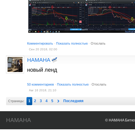
Комментировать
·
Показать полностью
·
Отослать
Сен 20 2018, 02:00
HAMAHA
новый ленд
50 комментариев
·
Показать полностью
·
Отослать
Авг 16 2018, 21:10
1
2
3
4
5
Последняя
Страницы:
HAMAHA
© HAMAHA Биткои