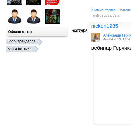
2 комментариев
·
Показат
Май 23 2013, 21:37
nickon1985
Облако меток
Александр Герч
Май 04 2013, 17:51
блоги трейдеров
вебинар Герчик
Книга Биткоин