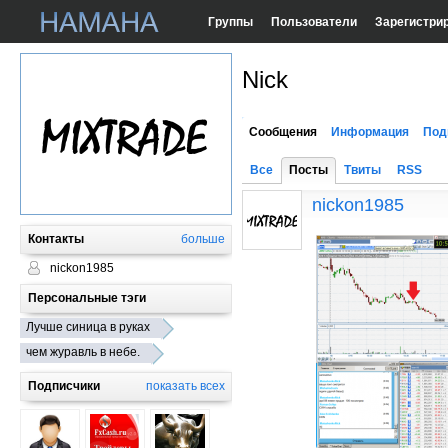
Группы
Пользователи
Зарегистри
Nick
Сообщения
Информация
Под
Все
Посты
Твиты
RSS
nickon1985
Контакты
больше
nickon1985
Персональные тэги
Лучше синица в руках
чем журавль в небе.
Подписчики
показать всех